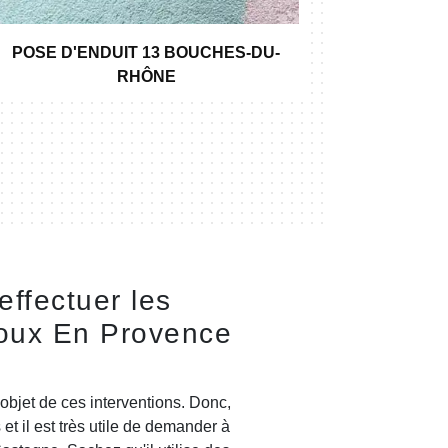
POSE D'ENDUIT 13 BOUCHES-DU-
POSE DE
RHÔNE
ffectuer les
noux En Provence
'objet de ces interventions. Donc,
 et il est très utile de demander à