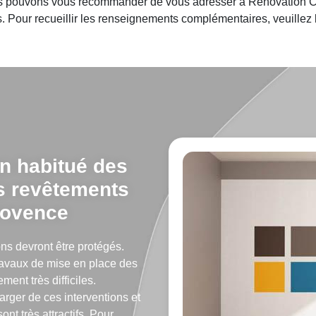
nous pouvons vous recommander de vous adresser à Rénovation Ca
 Pour recueillir les renseignements complémentaires, veuillez lu
n habitué des
es revêtements
rovence
ons devront être protégés.
travaux de mise en place des
ment très difficiles.
rger de ces interventions et
ont très attractifs. Pour